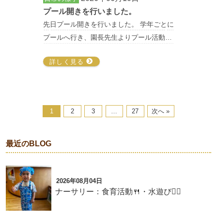
プール開きを行いました。
先日プール開きを行いました。 学年ごとに
プールへ行き、園長先生よりプール活動…
詳しく見る
1
2
3
…
27
次へ »
最近のBLOG
2026年08月04日
ナーサリー：食育活動🍴・水遊び🏊‍♂️