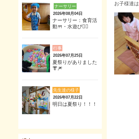
お子様達は
ナーサリー
2026年08月04日
ナーサリー：食育活
動🍴・水遊び🏊‍♂️
行事
2026年07月25日
夏祭りがありました
👘🎆
先生達の様子
2026年07月22日
明日は夏祭り！！！