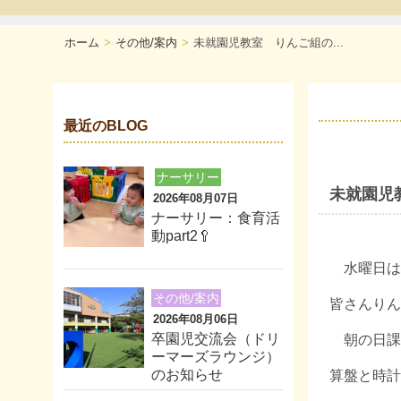
ホーム
その他/案内
未就園児教室 りんご組の...
最近のBLOG
ナーサリー
未就園児
2026年08月07日
ナーサリー：食育活
動part2🥄
水曜日は
その他/案内
皆さんりん
2026年08月06日
卒園児交流会（ドリ
朝の日課
ーマーズラウンジ）
のお知らせ
算盤と時計