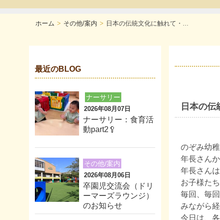
ホーム
その他/案内
日本の伝統文化に触れて・...
最近のBLOG
ナーサリー
日本の伝
2026年08月07日
ナーサリー：食育活
動part2🥄
のぞみ幼稚
年長さんか
その他/案内
年長さんは
2026年08月06日
お子様たち
卒園児交流会（ドリ
毎回、毎回
ーマーズラウンジ）
のお知らせ
みながら経
今日は、各