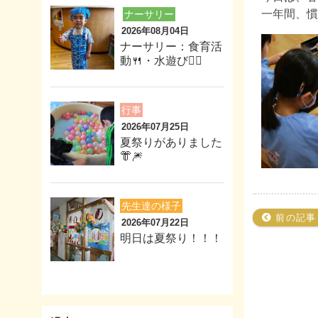
一年間、慣
ナーサリー
2026年08月04日
ナーサリー：食育活
動🍴・水遊び🏊‍♂️
行事
2026年07月25日
夏祭りがありました
👘🎆
先生達の様子
前の記事
2026年07月22日
明日は夏祭り！！！