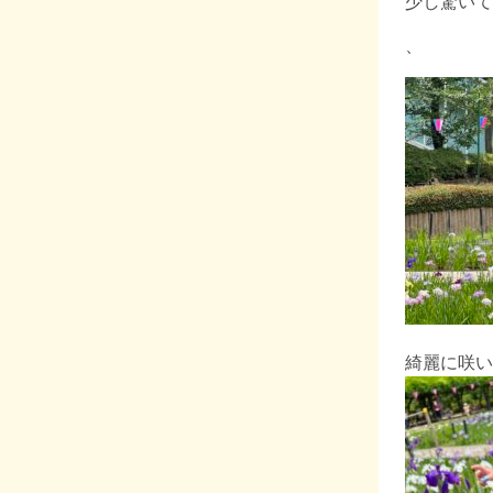
少し驚いて
、
綺麗に咲い