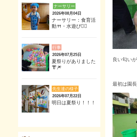
ナーサリー
2026年08月04日
ナーサリー：食育活
動🍴・水遊び🏊‍♂️
行事
2026年07月25日
良い匂いが
夏祭りがありました
👘🎆
最初は園長
先生達の様子
2026年07月22日
明日は夏祭り！！！