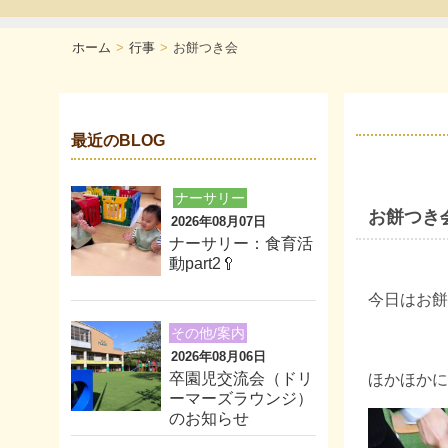
ホーム
行事
お餅つき会
最近のBLOG
ナーサリー
お餅つき
2026年08月07日
ナーサリー：食育活
動part2🥄
今日はお餅
その他/案内
2026年08月06日
卒園児交流会（ドリ
ほかほかに
ーマーズラウンジ）
のお知らせ