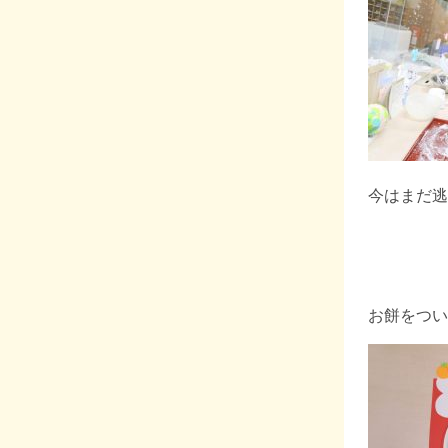
今はまだ逃
お餅をつい