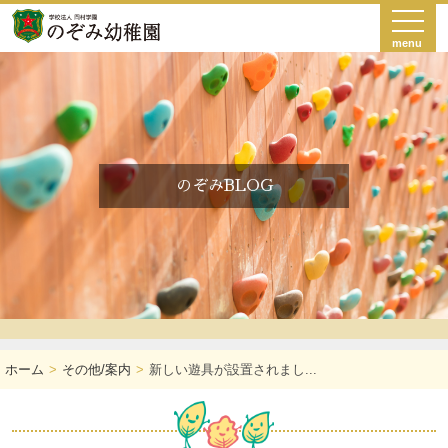
menu
のぞみBLOG
ホーム
その他/案内
新しい遊具が設置されまし...