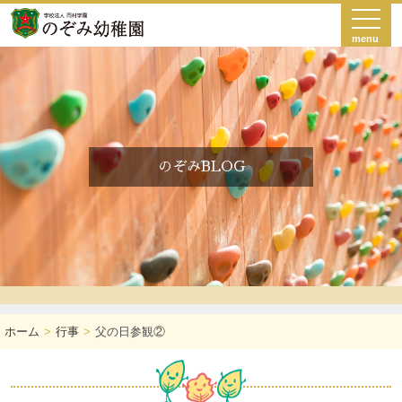
menu
のぞみBLOG
ホーム
行事
父の日参観②