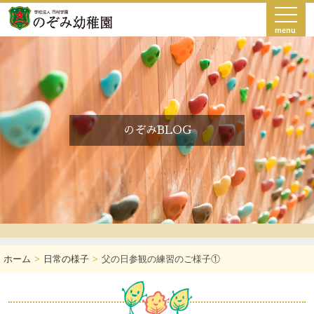
menu
のぞみBLOG
ホーム
日常の様子
父の日参観の練習のご様子①