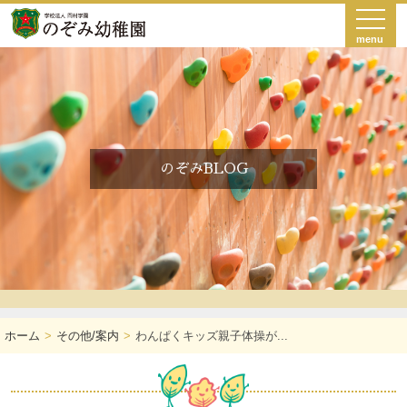
menu
のぞみBLOG
ホーム
その他/案内
わんぱくキッズ親子体操が...