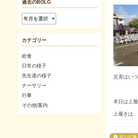
過去のBOLG
カテゴリー
給食
日常の様子
先生達の様子
災害はいつ
ナーサリー
行事
本日は上履
その他/案内
上履きは、
前の記事