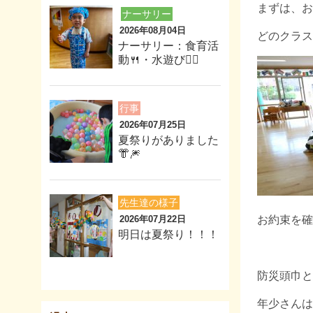
まずは、お
ナーサリー
2026年08月04日
どのクラス
ナーサリー：食育活
動🍴・水遊び🏊‍♂️
行事
2026年07月25日
夏祭りがありました
👘🎆
先生達の様子
2026年07月22日
お約束を確
明日は夏祭り！！！
防災頭巾と
年少さんは