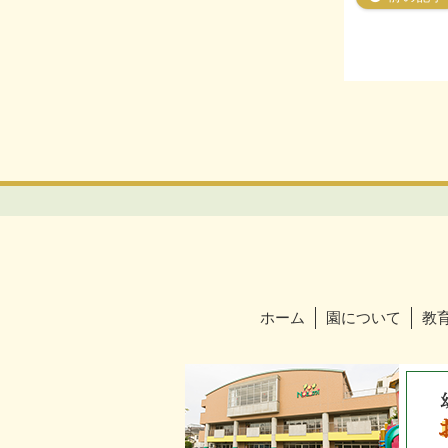
ホーム
園について
教