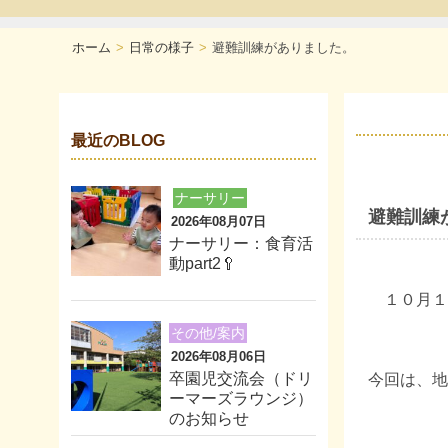
ホーム
日常の様子
避難訓練がありました。
最近のBLOG
ナーサリー
避難訓練
2026年08月07日
ナーサリー：食育活
動part2🥄
１０月１
その他/案内
2026年08月06日
卒園児交流会（ドリ
今回は、地
ーマーズラウンジ）
のお知らせ