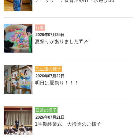
ナーサリー：食育活動🍴・水遊び🏊‍♂️
行事
2026年07月25日
夏祭りがありました👘🎆
先生達の様子
2026年07月22日
明日は夏祭り！！！
日常の様子
2026年07月21日
1学期終業式、大掃除のご様子