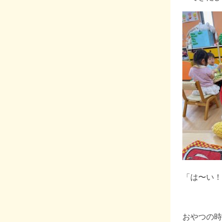
「は〜い！
おやつの時