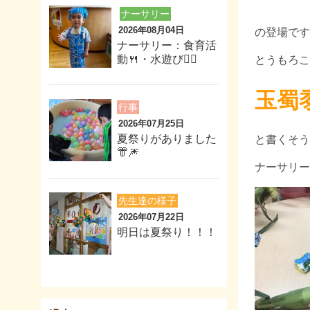
ナーサリー
2026年08月04日
の登場です
ナーサリー：食育活
動🍴・水遊び🏊‍♂️
とうもろこ
玉蜀
行事
2026年07月25日
夏祭りがありました
と書くそう
👘🎆
ナーサリー
先生達の様子
2026年07月22日
明日は夏祭り！！！