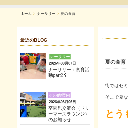
ホーム
ナーサリー
夏の食育
最近のBLOG
ナーサリー
夏の食育
2026年08月07日
ナーサリー：食育活
動part2🥄
街ではセミ
その他/案内
そこで夏な
2026年08月06日
卒園児交流会（ドリ
とう
ーマーズラウンジ）
のお知らせ