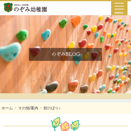
menu
のぞみBLOG
ホーム
その他/案内
鯉のぼり♪