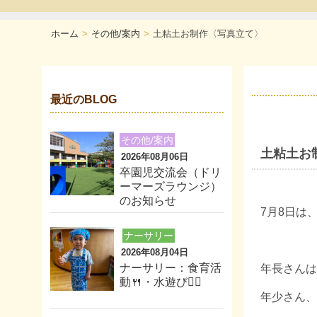
ホーム
その他/案内
土粘土お制作〈写真立て〉
最近のBLOG
その他/案内
土粘土お
2026年08月06日
卒園児交流会（ドリ
ーマーズラウンジ）
のお知らせ
7月8日は
ナーサリー
2026年08月04日
ナーサリー：食育活
年長さんは
動🍴・水遊び🏊‍♂️
年少さん、