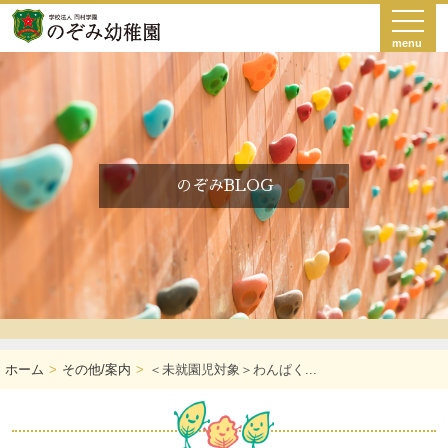
menu
のぞみBLOG
ホーム
その他/案内
＜未就園児対象＞わんぱく...