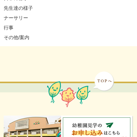
先生達の様子
ナーサリー
行事
その他/案内