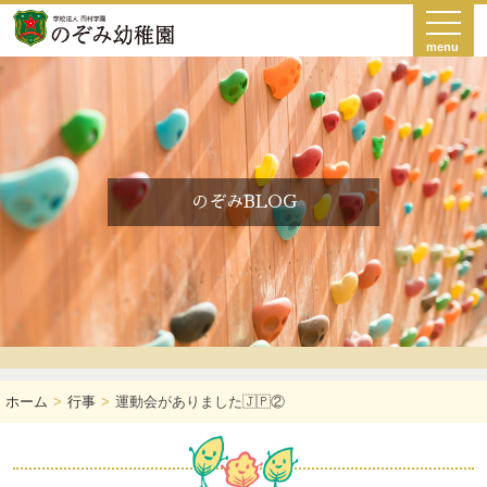
menu
のぞみBLOG
ホーム
行事
運動会がありました🇯🇵②