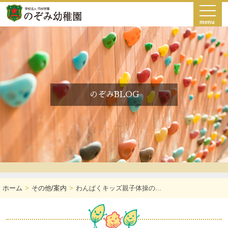
menu
のぞみBLOG
ホーム
その他/案内
わんぱくキッズ親子体操の...