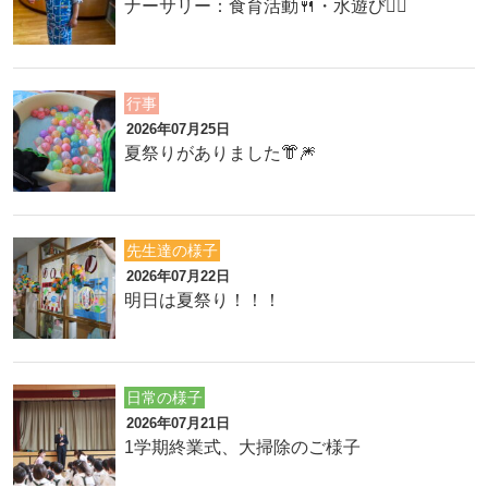
ナーサリー：食育活動🍴・水遊び🏊‍♂️
行事
2026年07月25日
夏祭りがありました👘🎆
先生達の様子
2026年07月22日
明日は夏祭り！！！
日常の様子
2026年07月21日
1学期終業式、大掃除のご様子