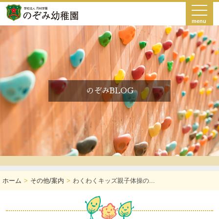
menu
のぞみBLOG
ホーム
その他/案内
わくわくキッズ親子体操の...