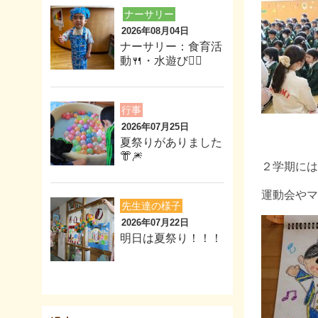
ナーサリー
2026年08月04日
ナーサリー：食育活
動🍴・水遊び🏊‍♂️
行事
2026年07月25日
夏祭りがありました
👘🎆
２学期には
運動会やマ
先生達の様子
2026年07月22日
明日は夏祭り！！！