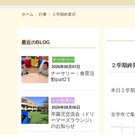
ホーム
行事
２学期終業式
最近のBLOG
ナーサリー
２学期終
2026年08月07日
ナーサリー：食育活
動part2🥄
本日２学期
その他/案内
2026年08月06日
卒園児交流会（ドリ
全学年で集
ーマーズラウンジ）
のお知らせ