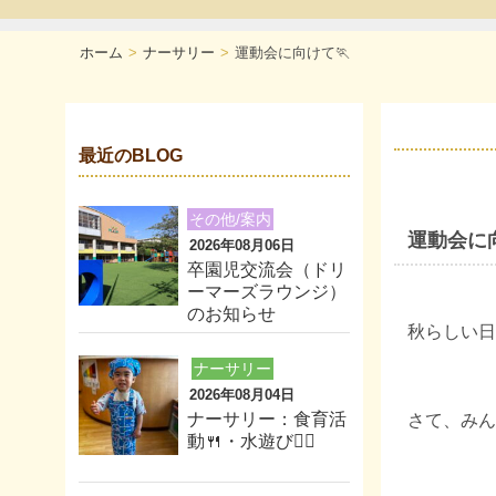
ホーム
ナーサリー
運動会に向けて🏃
最近のBLOG
その他/案内
運動会に向
2026年08月06日
卒園児交流会（ドリ
ーマーズラウンジ）
のお知らせ
秋らしい日
ナーサリー
2026年08月04日
ナーサリー：食育活
さて、みん
動🍴・水遊び🏊‍♂️