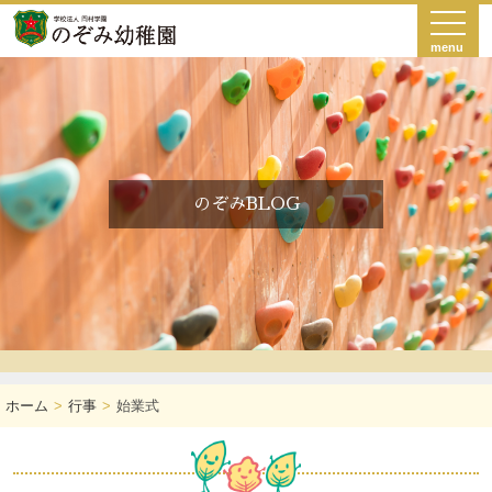
menu
のぞみBLOG
ホーム
行事
始業式