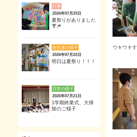
行事
2026年07月25日
夏祭りがありました
👘🎆
ウキウキす
先生達の様子
2026年07月22日
明日は夏祭り！！！
日常の様子
2026年07月21日
1学期終業式、大掃
除のご様子