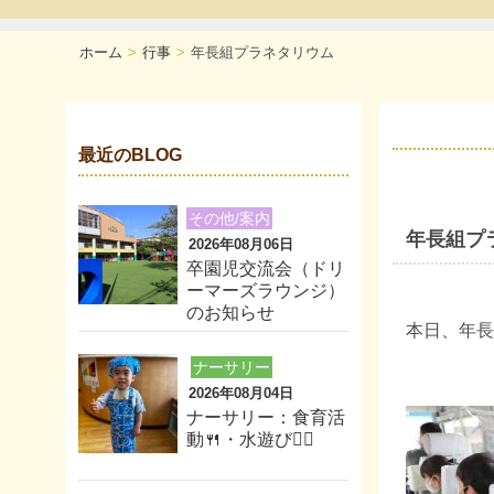
ホーム
行事
年長組プラネタリウム
最近のBLOG
その他/案内
年長組プ
2026年08月06日
卒園児交流会（ドリ
ーマーズラウンジ）
のお知らせ
本日、年長
ナーサリー
2026年08月04日
ナーサリー：食育活
動🍴・水遊び🏊‍♂️